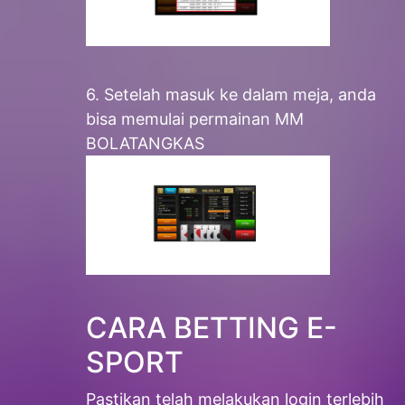
6. Setelah masuk ke dalam meja, anda
bisa memulai permainan MM
BOLATANGKAS
CARA BETTING E-
SPORT
Pastikan telah melakukan login terlebih