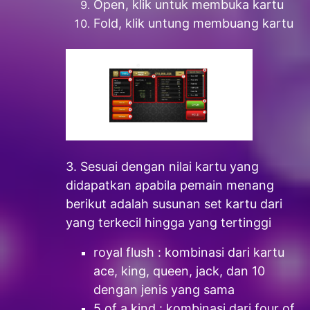
Open, klik untuk membuka kartu
Fold, klik untung membuang kartu
3. Sesuai dengan nilai kartu yang
didapatkan apabila pemain menang
berikut adalah susunan set kartu dari
yang terkecil hingga yang tertinggi
royal flush : kombinasi dari kartu
ace, king, queen, jack, dan 10
dengan jenis yang sama
5 of a kind : kombinasi dari four of