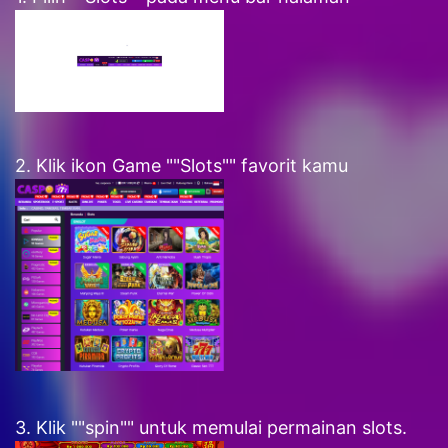
2. Klik ikon Game ""Slots"" favorit kamu
3. Klik ""spin"" untuk memulai permainan slots.