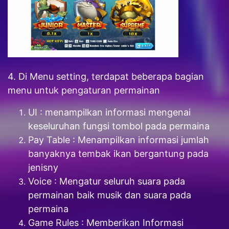
4. Di Menu setting, terdapat beberapa bagian
menu untuk pengaturan permainan
UI : menampilkan informasi mengenai
keseluruhan fungsi tombol pada permaina
Pay Table : Menampilkan informasi jumlah
banyaknya tembak ikan bergantung pada
jenisny
Voice : Mengatur seluruh suara pada
permainan baik musik dan suara pada
permaina
Game Rules : Memberikan Informasi