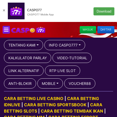
×
CASPO77
Download
CASPO77 Mobile App
MASUK
DAFTAR
TENTANG KAMI
INFO CASPO777
KALKULATOR PARLAY
VIDEO-TUTORIAL
LINK ALTERNATIF
RTP LIVE SLOT
ANTI-BLOKIR
MOBILE
VOUCHER88
CARA BETTING LIVE CASINO
|
CARA BETTING
IDNLIVE
|
CARA BETTING SPORTSBOOK
|
CARA
BETTING SLOTS
|
CARA BETTING TEMBAK IKAN
|