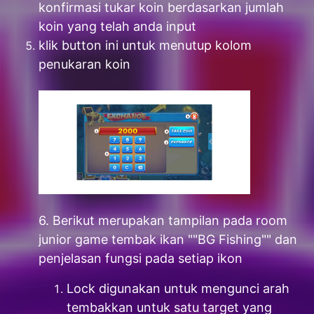
konfirmasi tukar koin berdasarkan jumlah
koin yang telah anda input
klik button ini untuk menutup kolom
penukaran koin
6. Berikut merupakan tampilan pada room
junior game tembak ikan ""BG Fishing"" dan
penjelasan fungsi pada setiap ikon
Lock digunakan untuk mengunci arah
tembakkan untuk satu target yang