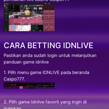
CARA BETTING IDNLIVE
Pastikan anda sudah login untuk melanjutkan
panduan game idnlive
1. Pilih menu game IDNLIVE pada beranda
Caspo777.
2. Pilih game Idnlive favorit yang ingin di
mainkan.