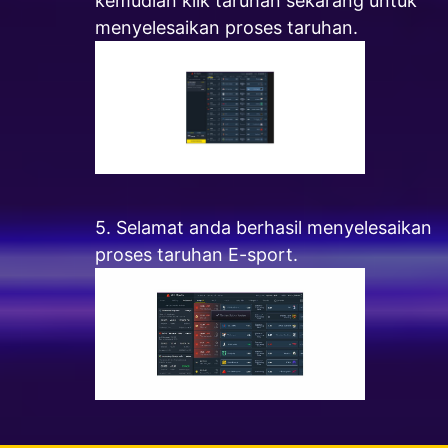
kemudian klik taruhan sekarang untuk
menyelesaikan proses taruhan.
5. Selamat anda berhasil menyelesaikan
proses taruhan E-sport.