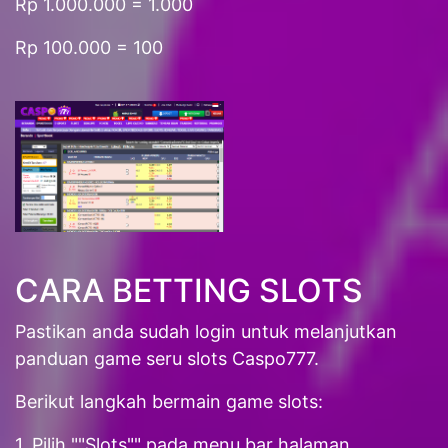
Rp 1.000.000 = 1.000
Rp 100.000 = 100
CARA BETTING SLOTS
Pastikan anda sudah login untuk melanjutkan
panduan game seru slots Caspo777.
Berikut langkah bermain game slots:
1. Pilih ""Slots"" pada menu bar halaman