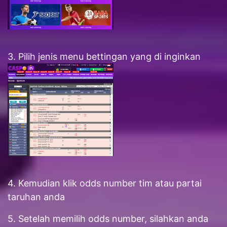
3. Pilih jenis menu bettingan yang di inginkan
4. Kemudian klik odds number tim atau partai
taruhan anda
5. Setelah memilih odds number, silahkan anda