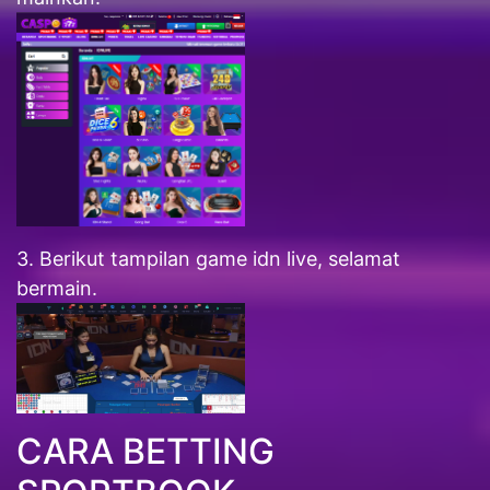
3. Berikut tampilan game idn live, selamat
bermain.
CARA BETTING