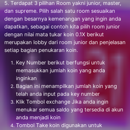
5. Terdapat 3 pilihan Room yakni junior, master,
dan supreme. Pilih salah satu room sesuaikan
dengan besarnya kemenangan yang ingin anda
dapatkan, sebagai contoh kita pilih room junior
dengan nilai mata tukar koin 0.1X berikut
merupakan lobby dari room junior dan penjelasan
setiap bagian penukaran koin.
Key Number berikut berfungsi untuk
memasukkan jumlah koin yang anda
inginkan
Bagian ini menampilkan jumlah koin yang
telah anda input pada key number
Klik Tombol exchange Jika anda ingin
menukar semua saldo yang tersedia di akun
anda menjadi koin
Tombol Take koin digunakan untuk