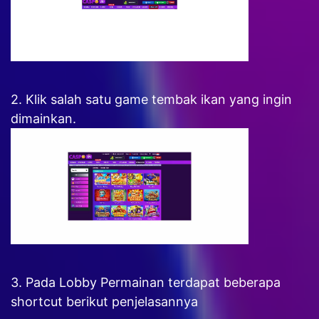
2. Klik salah satu game tembak ikan yang ingin
dimainkan.
3. Pada Lobby Permainan terdapat beberapa
shortcut berikut penjelasannya